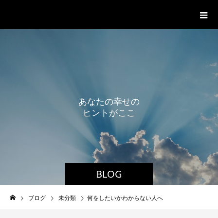
内なる愛を育て、人生を開花する
あ
な
た
の
幸
せ
の
ヒ
ン
ト
が
こ
こ
に
BLOG
ブログ
未分類
何をしたいかわからない人へ