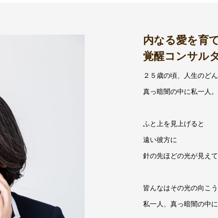
内なる愛を育
覚醒コンサル
２５歳の頃、人生のどん
真っ暗闇の中に私一人。
ふと上を見上げると
遠い彼方に
針の先ほどの光が見えて
皆んなはその光の向こう
私一人、真っ暗闇の中に