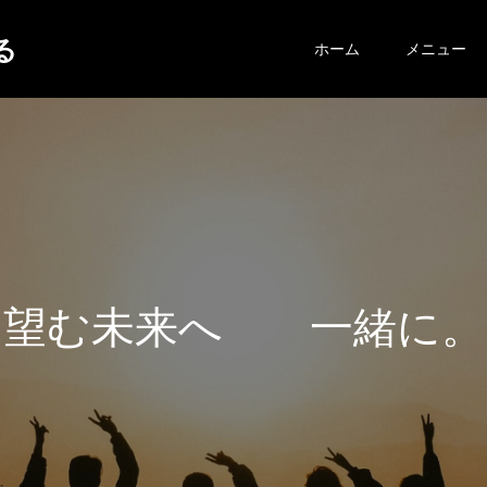
する
ホーム
メニュー
望
む
未
来
へ
一
緒
に
。