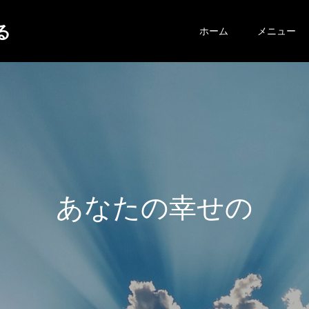
する
ホーム
メニュー
あ
な
た
の
幸
せ
の
ヒ
ン
ト
が
こ
こ
に