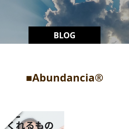
BLOG
■Abundancia®