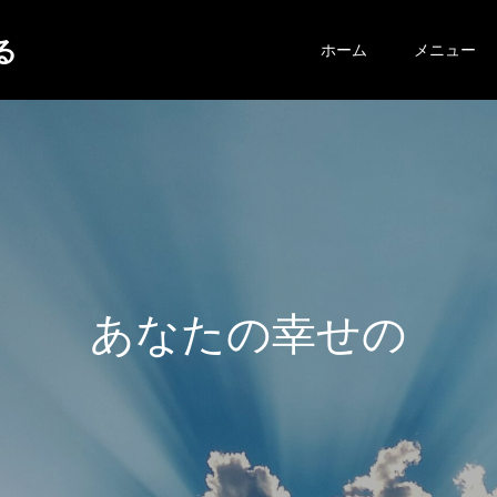
する
ホーム
メニュー
あ
な
た
の
幸
せ
の
ヒ
ン
ト
が
こ
こ
に