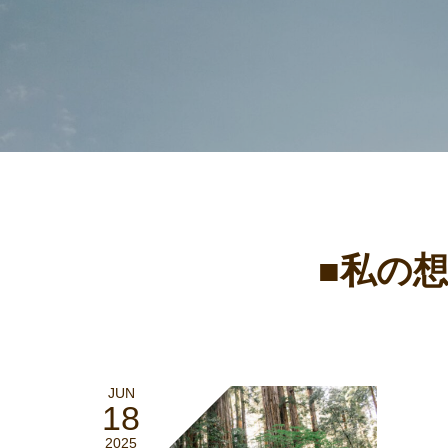
■私の
JUN
18
2025