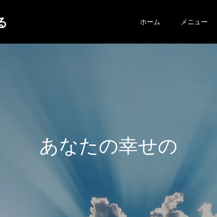
する
ホーム
メニュー
あ
な
た
の
幸
せ
の
ヒ
ン
ト
が
こ
こ