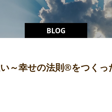
BLOG
想い～幸せの法則®をつくっ